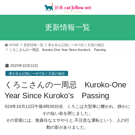
コ
ナ
ン
ビ
テ
ゲ
ン
ー
更新情報一覧
ツ
シ
へ
ョ
ス
ン
HOME
更新情報一覧
儚き命を記憶にーAIで紡ぐ天国の物語
キ
に
くろこさんの一周忌 Kuroko-One Year Since Kuroko’s Passing
ッ
移
プ
動
2025年10月12日
儚き命を記憶にーAIで紡ぐ天国の物語
くろこさんの一周忌 Kuroko-One
Year Since Kuroko’s Passing
024年10月12日午後4時30分頃、くろこは大型車に轢かれ、静かに
その短い命を閉じました。
その背後には、無責任なエサやりと,不注意な運転という、人の行
動の影がありました。