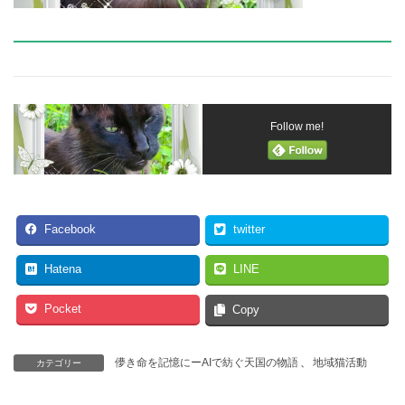
Follow me!
Facebook
twitter
Hatena
LINE
Pocket
Copy
儚き命を記憶にーAIで紡ぐ天国の物語
、
地域猫活動
カテゴリー