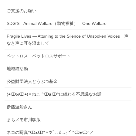
ご支援のお願い
SDG'S Animal Welfare（動物福祉） One Welfare
Fragile Lives — Attuning to the Silence of Unspoken Voices 声
なき声に耳を澄まして
ペットロス ペットロスサポート
地域猫活動
公益財団法人どうぶつ基金
(●ↀωↀ●)✧ねこ ^ↀᴥↀ^に纏わる不思議なお話
伊藤遊船さん
まちメモ市川駅版
ネコの写真​^ↀᴥↀ^✧✲ﾟ｡.☆.｡₀:*ﾟ^ↀᴥↀ^／