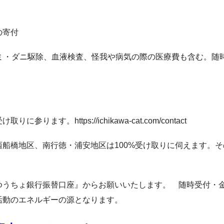
の寄付
ミ・ダニ駆除、血液検査、怪我や病気の際の医療費も含
む。
随
りに参ります。https://ichikawa-cat.com/contact
船橋地区、南行徳・浦安地区は100%受け取りに伺えます。そ
ゆうちょ銀行振替口座』からお願いいたします。
随時
受付・
活動のエネルギーの源となります。