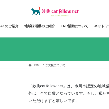
コ
ナ
ン
ビ
テ
ゲ
ン
ー
ツ
シ
 net のご紹介
地域猫活動のご紹介
TNR活動について
ネットワ
へ
ョ
ス
ン
キ
に
ッ
移
プ
動
HOME
ご支援について
「
妙典cat fellow net」は、市川市認
外は、全て自費となっています。もし、私た
いただけますと嬉しいです。