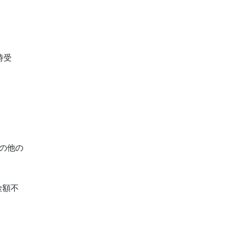
時受
の他の
金額不