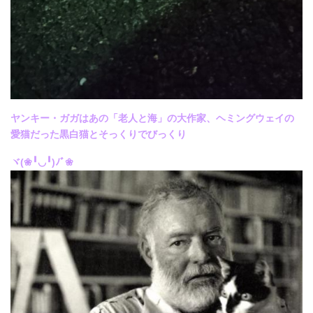
ヤンキー・ガガはあの「老人と海」の大作家、ヘミングウェイの
愛猫だった黒白猫とそっくりでびっくり
ヾ(❀╹◡╹)ﾉﾞ❀