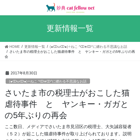
コ
ナ
ン
ビ
テ
ゲ
ン
ー
更新情報一覧
ツ
シ
へ
ョ
ス
ン
HOME
更新情報一覧
(●ↀωↀ●)✧ねこ ^ↀᴥↀ^に纏わる不思議なお話
キ
に
さいたま市の税理士がおこした猫虐待事件 と ヤンキー・ガガとの5年ぶりの再
ッ
移
会
プ
動
2017年8月30日
(●ↀωↀ●)✧ねこ ^ↀᴥↀ^に纏わる不思議なお話
さいたま市の税理士がおこした猫
虐待事件 と ヤンキー・ガガと
の5年ぶりの再会
ここ数日、メディアでさいたま市見沼区の税理士、大矢誠容疑者
（５２）が起こした猫虐待事件が取り上げられております。説明