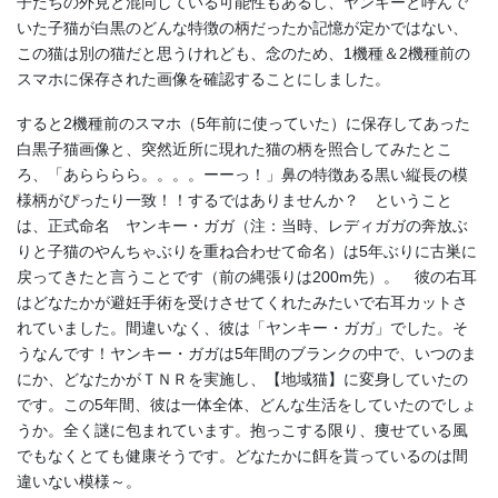
子たちの外見と混同している可能性もあるし、ヤンキーと呼んで
いた子猫が白黒のどんな特徴の柄だったか記憶が定かではない、
この猫は別の猫だと思うけれども、念のため、1機種＆2機種前の
スマホに保存された画像を確認することにしました。
すると2機種前のスマホ（5年前に使っていた）に保存してあった
白黒子猫画像と、突然近所に現れた猫の柄を照合してみたとこ
ろ、「あらららら。。。。ーーっ！」鼻の特徴ある黒い縦長の模
様柄がぴったり一致！！するではありませんか？ ということ
は、正式命名 ヤンキー・ガガ（注：当時、レディガガの奔放ぶ
りと子猫のやんちゃぶりを重ね合わせて命名）は5年ぶりに古巣に
戻ってきたと言うことです（前の縄張りは200m先）。 彼の右耳
はどなたかが避妊手術を受けさせてくれたみたいで右耳カットさ
れていました。間違いなく、彼は「ヤンキー・ガガ」でした。そ
うなんです！ヤンキー・ガガは5年間のブランクの中で、いつのま
にか、どなたかがＴＮＲを実施し、【地域猫】に変身していたの
です。この5年間、彼は一体全体、どんな生活をしていたのでしょ
うか。全く謎に包まれています。抱っこする限り、痩せている風
でもなくとても健康そうです。どなたかに餌を貰っているのは間
違いない模様～。