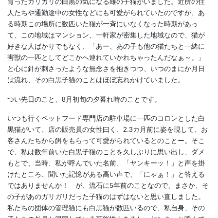
育ったガリガリの白黒の気になる雄の子猫がいました。近所の住
人たちや通勤途中の女性などにも可愛がられていたのですが、あ
る時期この場所に数匹いた猫が一斉にいなくなった時期があっ
て、この地域はマンション、一軒家が密集した地域なので、猫が
好きな人ばかりでもなく、「あー、あの子も他の猫たちと一緒に
害獣の一匹としてどこかへ連れていかれちゃったんだなぁ～。」
と心に針が刺さったような無念さを抱きつつ、いつのまにか月日
は流れ、その白黒子猫のことはほぼ忘れかけていました。
つい先日のこと、8月初旬の夕暮れ時のことです。
いつも行くペットフード専門店の駐車場に一匹のコロンとした白
黒猫がいて、店の販売員の女性曰く、2.3カ月前に姿を現して、お
客さんたちから餌をもらって可愛がられているとのことー。そこ
で、私は数年前いた白黒子猫のことを久しぶりに思い出し、ダメ
もとで、当時、私が呼んでいた名前、「ヤンキーッ！」と声を掛
けたところ、聞いた記憶がある高い声で、「にゃぁ！」と答える
ではありませんか！ が、流石に5年前のことなので、まさか、そ
の子があのガリガリだった子猫のはずはないと思い直しました。
私たちの団体の管理猫にも白黒猫が数匹いるので、私自身、その