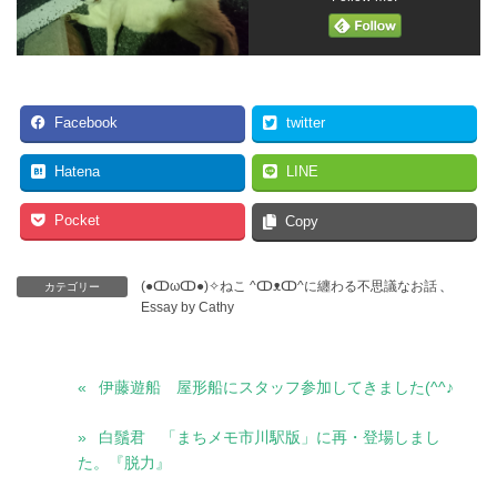
Facebook
twitter
Hatena
LINE
Pocket
Copy
(●ↀωↀ●)✧ねこ ^ↀᴥↀ^に纏わる不思議なお話
、
カテゴリー
Essay by Cathy
伊藤遊船 屋形船にスタッフ参加してきました(^^♪
白鬚君 「まちメモ市川駅版」に再・登場しまし
た。『脱力』