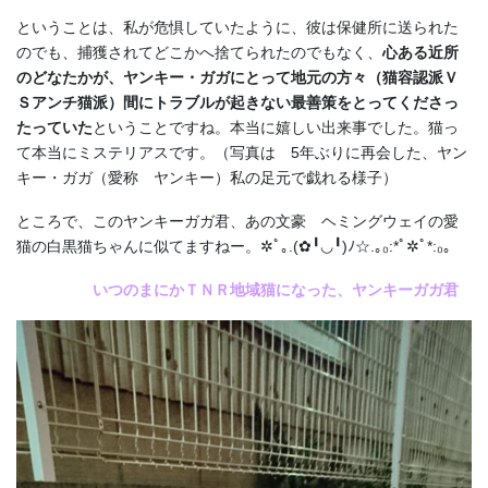
ということは、私が危惧していたように、彼は保健所に送られた
のでも、捕獲されてどこかへ捨てられたのでもなく、
心ある近所
のどなたかが、ヤンキー・ガガにとって地元の方々（猫容認派Ｖ
Ｓアンチ猫派）間にトラブルが起きない最善策をとってくださっ
たっていた
ということですね。本当に嬉しい出来事でした。猫っ
て本当にミステリアスです。（写真は 5年ぶりに再会した、ヤン
キー・ガガ（愛称 ヤンキー）私の足元で戯れる様子）
ところで、このヤンキーガガ君、あの文豪 ヘミングウェイの愛
猫の白黒猫ちゃんに似てますねー。✲ﾟ｡.(✿╹◡╹)ﾉ☆.｡₀:*ﾟ✲ﾟ*:₀｡
いつのまにかＴＮＲ地域猫になった、ヤンキーガガ君