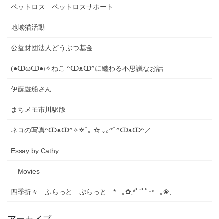
ペットロス ペットロスサポート
地域猫活動
公益財団法人どうぶつ基金
(●ↀωↀ●)✧ねこ ^ↀᴥↀ^に纏わる不思議なお話
伊藤遊船さん
まちメモ市川駅版
ネコの写真​^ↀᴥↀ^✧✲ﾟ｡.☆.｡₀:*ﾟ^ↀᴥↀ^／
Essay by Cathy
Movies
四季折々 ふらっと ぷらっと *:..｡✿ ฺ*ﾟ¨ﾟﾟ･*:..｡❀ ฺ