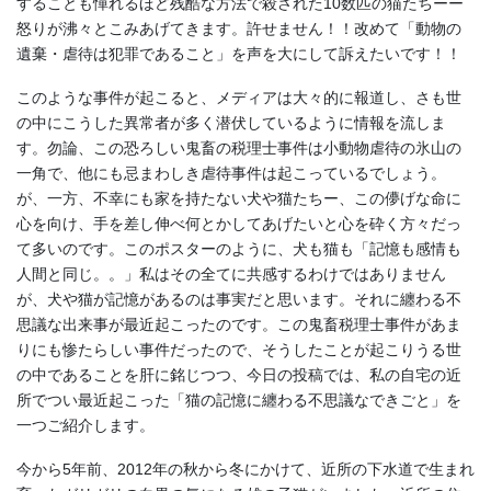
することも憚れるほど残酷な方法で殺された10数匹の猫たちーー
怒りが沸々とこみあげてきます。許せません！！改めて「動物の
遺棄・虐待は犯罪であること」を声を大にして訴えたいです！！
このような事件が起こると、メディアは大々的に報道し、さも世
の中にこうした異常者が多く潜伏しているように情報を流しま
す。勿論、この恐ろしい鬼畜の税理士事件は小動物虐待の氷山の
一角で、他にも忌まわしき虐待事件は起こっているでしょう。
が、一方、不幸にも家を持たない犬や猫たちー、この儚げな命に
心を向け、手を差し伸べ何とかしてあげたいと心を砕く方々だっ
て多いのです。このポスターのように、犬も猫も「記憶も感情も
人間と同じ。。」私はその全てに共感するわけではありません
が、犬や猫が記憶があるのは事実だと思います。それに纏わる不
思議な出来事が最近起こったのです。この鬼畜税理士事件があま
りにも惨たらしい事件だったので、そうしたことが起こりうる世
の中であることを肝に銘じつつ、今日の投稿では、私の自宅の近
所でつい最近起こった「猫の記憶に纏わる不思議なできごと」を
一つご紹介します。
今から5年前、2012年の秋から冬にかけて、近所の下水道で生まれ