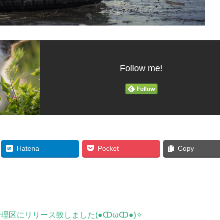
Follow me!
Hatena
Pocket
Copy
し、管理区にリリース致しました(●ↀωↀ●)✧