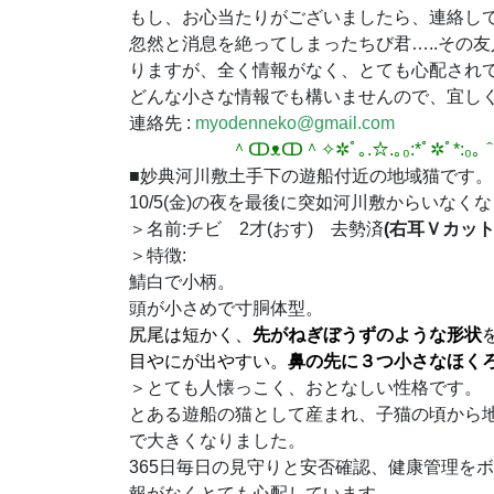
もし、お心当たりがございましたら、連絡し
忽然と消息を絶ってしまったちび君…..その
りますが、全く情報がなく、とても心配され
どんな小さな情報でも構いませんので、宜し
連絡先 :
myodenneko@gmail.com
＾ↀᴥↀ＾✧✲ﾟ｡.☆.｡₀:*ﾟ✲ﾟ*:₀
■妙典河川敷土手下の遊船付近の地域猫です。
10/5(金)
の夜を最後に突如河川敷からいなくな
＞名前:チビ 2才(おす) 去勢済
(右耳Ｖカッ
＞特徴:
鯖白で小柄。
頭が小さめで寸胴体型。
尻尾
は
短かく、
先がねぎぼうずのような形状
目やにが出やすい。
鼻の先に３つ小さなほく
＞とても人懐っこく、おとなしい性格です。
とある遊船の猫として産まれ、
子猫の頃から
で大きくなりました。
365日毎日の見守りと安否確認、
健康管理をボ
報がなくとても心配しています。