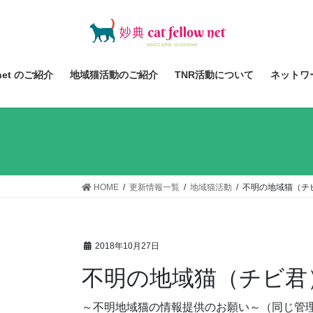
コ
ナ
ン
ビ
テ
ゲ
ン
ー
ツ
シ
 net のご紹介
地域猫活動のご紹介
TNR活動について
ネットワ
へ
ョ
ス
ン
キ
に
ッ
移
プ
動
HOME
更新情報一覧
地域猫活動
不明の地域猫（チ
2018年10月27日
不明の地域猫（チビ君
～不明地域猫の情報提供のお願い～（同じ管