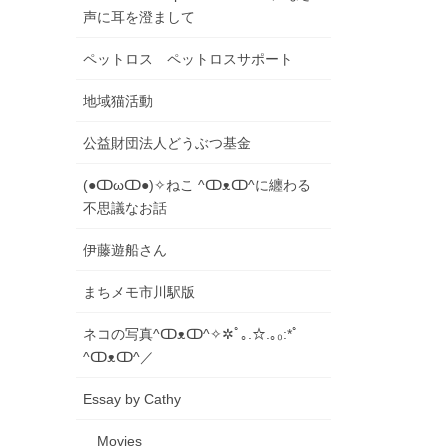
声に耳を澄まして
ペットロス ペットロスサポート
地域猫活動
公益財団法人どうぶつ基金
(●ↀωↀ●)✧ねこ ^ↀᴥↀ^に纏わる
不思議なお話
伊藤遊船さん
まちメモ市川駅版
ネコの写真​^ↀᴥↀ^✧✲ﾟ｡.☆.｡₀:*ﾟ
^ↀᴥↀ^／
Essay by Cathy
Movies