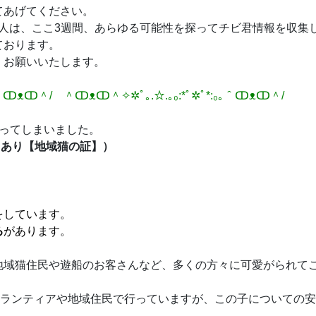
てあげてください。
友人は、ここ3週間、あらゆる可能性を探ってチビ君情報を収集
ております。
くお願いいたします。
｡＾ↀᴥↀ＾/ ​＾ↀᴥↀ＾✧✲ﾟ｡.☆.｡₀:*ﾟ✲ﾟ*:₀｡＾ↀᴥↀ＾/
ってしまいました。
トあり【地域猫の証】）
をしています。
ろ
があります。
地域猫住民や遊船のお客さんなど、
多くの方々に可愛がられて
ランティアや地域住民で行っていますが、
この子についての安