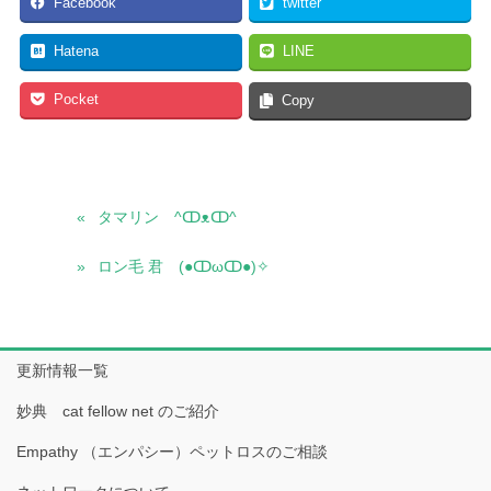
Facebook
twitter
Hatena
LINE
Pocket
Copy
タマリン ^ↀᴥↀ^
ロン毛 君 (●ↀωↀ●)✧
更新情報一覧
妙典 cat fellow net のご紹介
Empathy （エンパシー）ペットロスのご相談