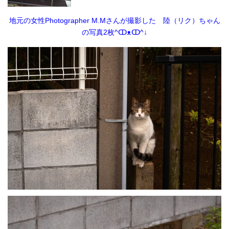
地元の女性Photographer M.Mさんが撮影した 陸（リク）ちゃん
の写真2枚^ↀᴥↀ^↓