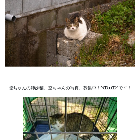
陸ちゃんの姉妹猫、空ちゃんの写真、募集中！^ↀᴥↀ^です！