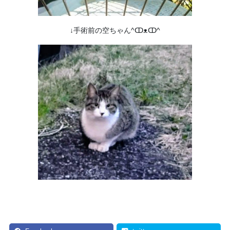
↓手術前の空ちゃん^ↀᴥↀ^