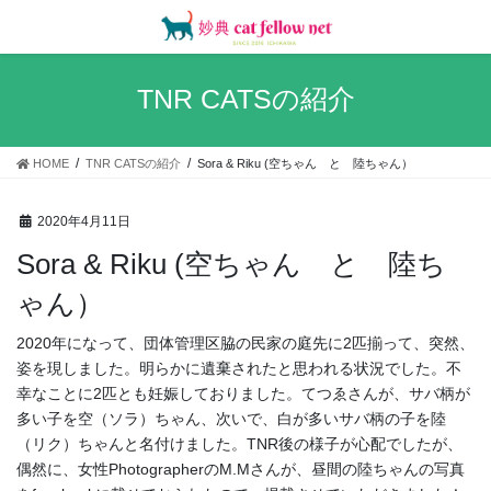
コ
ナ
ン
ビ
テ
ゲ
ン
ー
TNR CATSの紹介
ツ
シ
へ
ョ
ス
ン
HOME
TNR CATSの紹介
Sora & Riku (空ちゃん と 陸ちゃん）
キ
に
ッ
移
プ
動
2020年4月11日
Sora & Riku (空ちゃん と 陸ち
ゃん）
2020年になって、団体管理区脇の民家の庭先に2匹揃って、突然、
姿を現しました。明らかに遺棄されたと思われる状況でした。不
幸なことに2匹とも妊娠しておりました。てつゑさんが、サバ柄が
多い子を空（ソラ）ちゃん、次いで、白が多いサバ柄の子を陸
（リク）ちゃんと名付けました。TNR後の様子が心配でしたが、
偶然に、女性PhotographerのM.Mさんが、昼間の陸ちゃんの写真